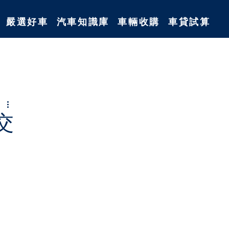
嚴選好車
汽車知識庫
車輛收購
車貸試算
交