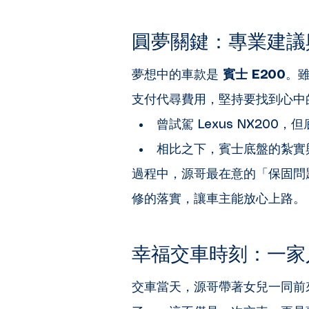
圓夢關鍵：專業建議與
夢想中的車款是 
賓士 E200
。
支付代尋費用，堅持要找到心中
曾試駕 Lexus NX200
相比之下，賓士底盤的紮實
過程中，源哥最在意的「保固問
修的落實，讓車主能放心上路。
幸福交車時刻：一家人
交車當天，源哥帶著女兒一同前