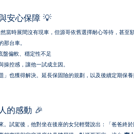
安心保障 💡
雖然當時展間沒有現車，但源哥依舊選擇耐心等待，甚至
的那台車。
，但底盤偏軟、穩定性不足
與操控感，讓他一試成主因。
題」也獲得解決。延長保固險的規劃，以及後續定期保養
的感動 🎉
來。試駕後，他對坐在後座的女兒輕聲說出：「爸爸終於