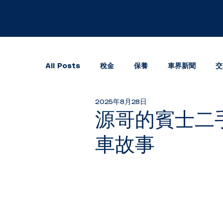
All Posts
稅金
保養
車界新聞
交
2025年8月28日
源哥的賓士二手
車故事