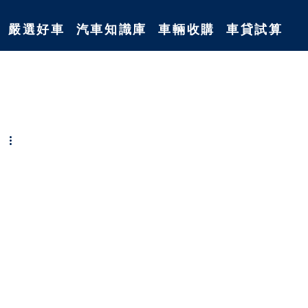
嚴選好車
汽車知識庫
車輛收購
車貸試算