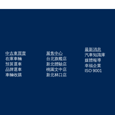
GLE 300d vs. 2022 Model
定推薦與看車必
Y Long Range
最新消息
​中古車買賣
展售中心
汽車知識庫
在庫車輛
台北旗艦店
媒體報導
預算選車
新北體驗店
​幸福企業​
​品牌選車
​桃園文中店
ISO 9001
​車輛收購
​新北林口店